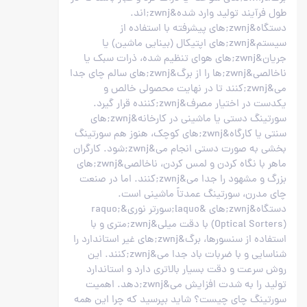
طول فرآیند تولید وارد شده&zwnj;اند.
دستگاه&zwnj;های پیشرفته با استفاده از
سیستم&zwnj;های اپتیکال (بینایی ماشین) یا
جریان&zwnj;های هوای تنظیم شده، ذرات سبک یا
ناخالصی&zwnj;ها را از برگ&zwnj;های سالم چای جدا
می&zwnj;کنند تا در نهایت محصولی خالص و
یکدست در اختیار مصرف&zwnj;کننده قرار گیرد.
سورتینگ دستی یا ماشینی در کارخانه&zwnj;های
سنتی یا کارگاه&zwnj;های کوچک، هنوز هم سورتینگ
بخشی به صورت دستی انجام می&zwnj;شود. کارگران
ماهر با نگاه کردن و لمس کردن، ناخالصی&zwnj;های
بزرگ و مشهود را جدا می&zwnj;کنند. اما در صنعت
چای مدرن، سورتینگ عمدتاً ماشینی است.
دستگاه&zwnj;های &laquo;سورتر نوری&raquo;
(Optical Sorters) با دقت میلی&zwnj;متری و با
استفاده از سنسورها، برگ&zwnj;های غیر استاندارد را
شناسایی و با ضربات باد جدا می&zwnj;کنند. این
روش سرعت و دقت بسیار بالاتری دارد و استاندارد
تولید را به شدت افزایش می&zwnj;دهد. اهمیت
سورتینگ چای چیست؟ شاید بپرسید که چرا این همه