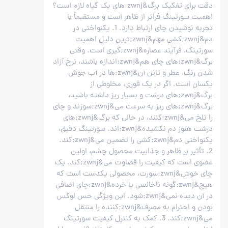
دقت برای تفکیک برگ&zwnj;های یک گیاه لازم است؟
اهمیت سورتینگ فراتر از ظاهر است و مستقیماً با
تجربه نوشیدن چای ارتباط دارد. 1. یکنواختی در
دم&zwnj;کشی مهم&zwnj;ترین دلیل اهمیت
سورتینگ، فرآیند عصاره&zwnj;گیری است. وقتی
برگ&zwnj;های چای هم&zwnj;اندازه باشند، نرخ آزاد
شدن رنگ، عطر و تانن آن&zwnj;ها در آب جوش
یکسان است. اگر در یک قوری، مخلوطی از
برگ&zwnj;های درشت و بسیار ریز داشته باشید،
برگ&zwnj;های ریز به سرعت می&zwnj;سوزند و چای
را تلخ می&zwnj;کنند، در حالی که برگ&zwnj;های
درشت هنوز دم نکشیده&zwnj;اند. سورتینگ دقیق،
یکنواختی دم&zwnj;کشی را تضمین می&zwnj;کند.
2. تأثیر بر ظاهر و جذابیت محصول چشم، اولین
عضوی است که کیفیت را قضاوت می&zwnj;کند. یک
چای خوش&zwnj;سورت، محصولی یکدست است که
هیچ&zwnj;گونه ناخالصی یا خرده&zwnj;چای اضافی
در آن دیده نمی&zwnj;شود. این ویژگی حس لوکس
بودن و احترام به مصرف&zwnj;کننده را منتقل
می&zwnj;کند. 3. کمک به کنترل کیفیت سورتینگ