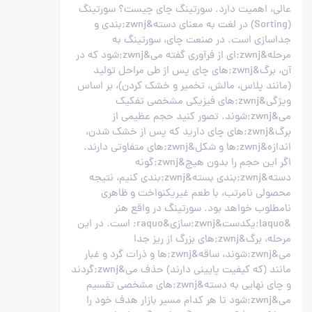
عالی، اهمیت دارد. سورتینگ چای چیست؟ سورتینگ
(Sorting) در لغت به معنای دسته&zwnj;بندی و
جداسازی است. در صنعت چای، سورتینگ به
مرحله&zwnj;ای از فرآوری گفته می&zwnj;شود که در
آن، برگ&zwnj;های چای پس از طی مراحل تولید
(مانند پلاس، مالش، تخمیر و خشک کردن)، بر اساس
ویژگی&zwnj;های فیزیکی مشخصی تفکیک
می&zwnj;شوند. تصور کنید حجم عظیمی از
برگ&zwnj;های چای دارید که پس از خشک شدن،
اندازه&zwnj;ها و شکل&zwnj;های متفاوتی دارند.
اگر این حجم را بدون هیچ&zwnj;گونه
دسته&zwnj;بندی بسته&zwnj;بندی کنیم، نتیجه
محصولی نامرتب، با طعم غیریکنواخت و ظاهری
نامطلوب خواهد بود. سورتینگ در واقع هنر
&laquo;یکدست&zwnj;سازی&raquo; است. در این
مرحله، برگ&zwnj;های بزرگ از ریز جدا
می&zwnj;شوند، ساقه&zwnj;ها و ذرات گرد و غبار
مانند (که کیفیت پایینی دارند) حذف می&zwnj;گردند
و چای نهایی به دسته&zwnj;های مشخصی تقسیم
می&zwnj;شود تا هر کدام مسیر بازار هدف خود را