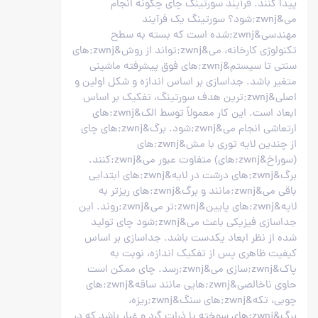
پیدا کنند. فرآیند سورتینگ چای چگونه انجام
می&zwnj;شود؟ سورتینگ یک فرآیند
مهندسی&zwnj;شده است که بسته به سطح
تکنولوژی کارخانه، می&zwnj;تواند از روش&zwnj;های
سنتی تا سیستم&zwnj;های فوق پیشرفته ماشینی
متغیر باشد. جداسازی بر اساس اندازه و شکل اولین و
اصلی&zwnj;ترین هدف سورتینگ، تفکیک بر اساس
ابعاد است. این کار معمولاً توسط الک&zwnj;های
ارتعاشی انجام می&zwnj;شود. برگ&zwnj;های چای
از چندین لایه توری با مش&zwnj;های
(سوراخ&zwnj;های) متفاوت عبور می&zwnj;کنند.
برگ&zwnj;های درشت در لایه&zwnj;های ابتدایی
باقی می&zwnj;مانند و برگ&zwnj;های ریزتر به
لایه&zwnj;های پایین&zwnj;تر می&zwnj;روند. این
جداسازی فیزیکی باعث می&zwnj;شود چای تولید
شده از نظر ابعاد یکدست باشد. جداسازی بر اساس
کیفیت ظاهری پس از تفکیک اندازه، نوبت به
پاک&zwnj;سازی می&zwnj;رسد. چای ممکن است
حاوی ناخالصی&zwnj;هایی مانند ساقه&zwnj;های
چوبی، تکه&zwnj;های سنگ&zwnj;ریزه،
برگ&zwnj;های سوخته یا ذرات گرد و غبار باشد که در