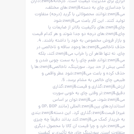
ابزاری برای مدیریت کیفیت است. کارخانه&zwnj;داران
با جداسازی چای به دسته&zwnj;های مختلف،
می&zwnj;توانند محصولاتی با گرید (درجه) متفاوت
تولید کنند. این کار باعث می&zwnj;شود
چای&zwnj;های باکیفیت بالاتر از ضایعات یا
چای&zwnj;های درجه دو جدا شوند و هر کدام قیمت
و بازار فروش مخصوص به خود را داشته باشند. 4.
حذف ناخالصی&zwnj;ها وجود ساقه و ناخالصی در
چای، نه تنها ظاهر آن را خراب می&zwnj;کند، بلکه
می&zwnj;تواند طعم چای را به سمت چوبی شدن و
گسی بیش از حد ببرد. سورتینگ، ناخالصی&zwnj;ها را
حذف کرده و باعث می&zwnj;شود عطر واقعی و
طبیعی چای خالص به مشام برسد. 5.
ارزش&zwnj;گذاری و قیمت&zwnj;گذاری
دقیق&zwnj;تر وقتی چای به خوبی سورت
می&zwnj;شود، می&zwnj;توان بر اساس
استانداردهای بین&zwnj;المللی (مانند OP، BOP و
غیره) قیمت&zwnj;گذاری کرد. این دسته&zwnj;بندی
به خریدار کمک می&zwnj;کند بداند دقیقاً چه چیزی
می&zwnj;خرد و چرا قیمت آن کالا با محصول دیگری
متفاوت است. سورتینگ چای چه تأثیری بر کیفیت