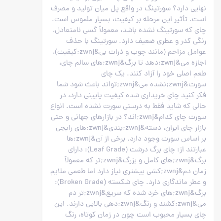
نهایی دارد؟ سورتینگ در واقع پل میان تولید و مصرف
است. تأثیر این مرحله بر کیفیت، بسیار ملموس است.
چای که سورتینگ نشده باشد، معمولاً گسی نامتعادل،
رنگی کدر و عطری ضعیف دارد. سورتینگ با حذف
عوامل مزاحم (مانند چوب و ذرات بی&zwnj;کیفیت)،
اجازه می&zwnj;دهد تا برگ&zwnj;های سالم چای،
طعم اصلی خود را آزاد کنند. یک چای
سورت&zwnj;نشده می&zwnj;تواند باعث شود شما
فکر کنید چایِ خریداری شده کیفیت پایینی دارد، در
حالی که شاید فقط به درستی سورت نشده است. انواع
سورت چای کدام&zwnj;اند؟ در بازارهای جهانی و حتی
بازار چای ایران، دسته&zwnj;بندی&zwnj;های رایجی
بر اساس سورت وجود دارد. برخی از آن&zwnj;ها
عبارتند از: چای برگ درشت (Leaf Grade): دارای
برگ&zwnj;های کامل و بزرگ&zwnj;تر که معمولاً
زمان دم&zwnj;کشی بیشتری نیاز دارد اما طعمی ملایم
و عطر ماندگاری دارد. چای شکسته (Broken Grade):
برگ&zwnj;های خرد شده که سریع&zwnj;تر دم
می&zwnj;کشند و رنگ&zwnj;دهی بالایی دارند. این
چای بسیار محبوب است چون در زمان کوتاه، رنگ