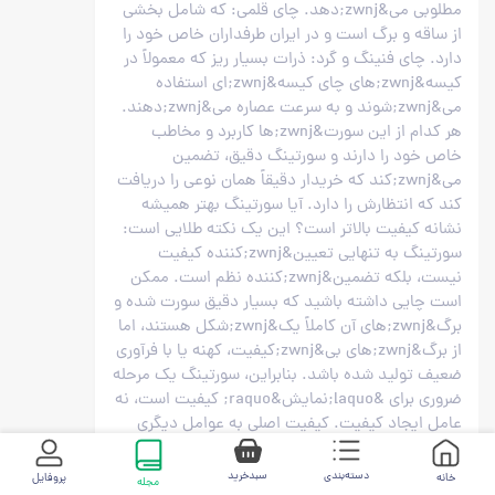
مطلوبی می&zwnj;دهد. چای قلمی: که شامل بخشی
از ساقه و برگ است و در ایران طرفداران خاص خود را
دارد. چای فنینگ و گرد: ذرات بسیار ریز که معمولاً در
کیسه&zwnj;های چای کیسه&zwnj;ای استفاده
می&zwnj;شوند و به سرعت عصاره می&zwnj;دهند.
هر کدام از این سورت&zwnj;ها کاربرد و مخاطب
خاص خود را دارند و سورتینگ دقیق، تضمین
می&zwnj;کند که خریدار دقیقاً همان نوعی را دریافت
کند که انتظارش را دارد. آیا سورتینگ بهتر همیشه
نشانه کیفیت بالاتر است؟ این یک نکته طلایی است:
سورتینگ به تنهایی تعیین&zwnj;کننده کیفیت
نیست، بلکه تضمین&zwnj;کننده نظم است. ممکن
است چایی داشته باشید که بسیار دقیق سورت شده و
برگ&zwnj;های آن کاملاً یک&zwnj;شکل هستند، اما
از برگ&zwnj;های بی&zwnj;کیفیت، کهنه یا با فرآوری
ضعیف تولید شده باشد. بنابراین، سورتینگ یک مرحله
ضروری برای &laquo;نمایش&raquo; کیفیت است، نه
عامل ایجاد کیفیت. کیفیت اصلی به عوامل دیگری
مثل تازگی برگ&zwnj;ها، نحوه صحیح چیدن، مهارت
استاد کارخانه و شرایط آب و هوایی منطقه کشت
دسته‌بندی
سبدخرید
پروفایل
خانه
مجله