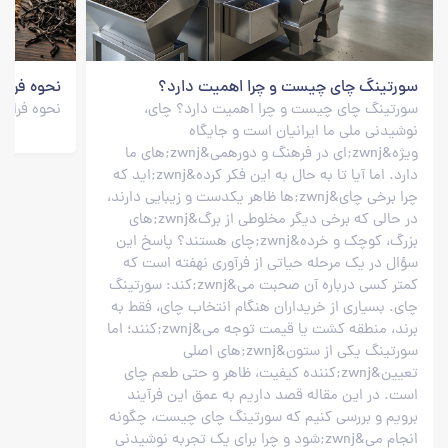
سورتینگ چای چیست و چرا اهمیت دارد؟
نحوه فراور
سورتینگ چای چیست و چرا اهمیت دارد؟ چای،
نحوه فراور
نوشیدنی ملی ما ایرانیان است و جایگاه
ویژه&zwnj;ای در فرهنگ و دورهمی&zwnj;های ما
دارد. اما آیا تا به حال به این فکر کرده&zwnj;اید که
چرا برخی چای&zwnj;ها ظاهر یکدست و زیبایی دارند،
در حالی که برخی دیگر مخلوطی از برگ&zwnj;های
بزرگ، کوچک و خرده&zwnj;چای هستند؟ پاسخ این
سؤال در یک مرحله حیاتی از فرآوری نهفته است که
کمتر کسی درباره آن صحبت می&zwnj;کند: سورتینگ
چای. بسیاری از خریداران هنگام انتخاب چای، فقط به
برند، منطقه کشت یا قیمت توجه می&zwnj;کنند؛ اما
سورتینگ یکی از ستون&zwnj;های اصلی
تعیین&zwnj;کننده کیفیت، ظاهر و حتی طعم چای
است. در این مقاله قصد داریم به عمق این فرآیند
برویم و بررسی کنیم که سورتینگ چای چیست، چگونه
انجام می&zwnj;شود و چرا برای یک تجربه نوشیدنی