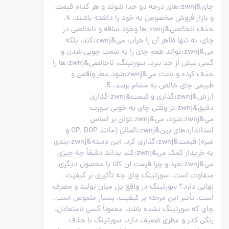
چای&zwnj;های درجه دو جدا شوند و هر کدام قیمت
و بازار فروش مخصوص به خود را داشته باشند. 4.
حذف ناخالصی&zwnj;ها وجود ساقه و ناخالصی در
چای، نه تنها ظاهر آن را خراب می&zwnj;کند، بلکه
می&zwnj;تواند طعم چای را به سمت چوبی شدن و
گسی بیش از حد ببرد. سورتینگ، ناخالصی&zwnj;ها را
حذف کرده و باعث می&zwnj;شود عطر واقعی و
طبیعی چای خالص به مشام برسد. 5.
ارزش&zwnj;گذاری و قیمت&zwnj;گذاری
دقیق&zwnj;تر وقتی چای به خوبی سورت
می&zwnj;شود، می&zwnj;توان بر اساس
استانداردهای بین&zwnj;المللی (مانند OP، BOP و
غیره) قیمت&zwnj;گذاری کرد. این دسته&zwnj;بندی
به خریدار کمک می&zwnj;کند بداند دقیقاً چه چیزی
می&zwnj;خرد و چرا قیمت آن کالا با محصول دیگری
متفاوت است. سورتینگ چای چه تأثیری بر کیفیت
نهایی دارد؟ سورتینگ در واقع پل میان تولید و مصرف
است. تأثیر این مرحله بر کیفیت، بسیار ملموس است.
چای که سورتینگ نشده باشد، معمولاً گسی نامتعادل،
رنگی کدر و عطری ضعیف دارد. سورتینگ با حذف