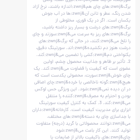
سورتینگ، فرآیند عصاره&zwnj;گیری است. وقتی
برگ&zwnj;های چای هم&zwnj;اندازه باشند، نرخ آزاد
شدن رنگ، عطر و تانن آن&zwnj;ها در آب جوش
یکسان است. اگر در یک قوری، مخلوطی از
برگ&zwnj;های درشت و بسیار ریز داشته باشید،
برگ&zwnj;های ریز به سرعت می&zwnj;سوزند و چای
را تلخ می&zwnj;کنند، در حالی که برگ&zwnj;های
درشت هنوز دم نکشیده&zwnj;اند. سورتینگ دقیق،
یکنواختی دم&zwnj;کشی را تضمین می&zwnj;کند.
2. تأثیر بر ظاهر و جذابیت محصول چشم، اولین
عضوی است که کیفیت را قضاوت می&zwnj;کند. یک
چای خوش&zwnj;سورت، محصولی یکدست است که
هیچ&zwnj;گونه ناخالصی یا خرده&zwnj;چای اضافی
در آن دیده نمی&zwnj;شود. این ویژگی حس لوکس
بودن و احترام به مصرف&zwnj;کننده را منتقل
می&zwnj;کند. 3. کمک به کنترل کیفیت سورتینگ
ابزاری برای مدیریت کیفیت است. کارخانه&zwnj;داران
با جداسازی چای به دسته&zwnj;های مختلف،
می&zwnj;توانند محصولاتی با گرید (درجه) متفاوت
تولید کنند. این کار باعث می&zwnj;شود
چای&zwnj;های باکیفیت بالاتر از ضایعات یا