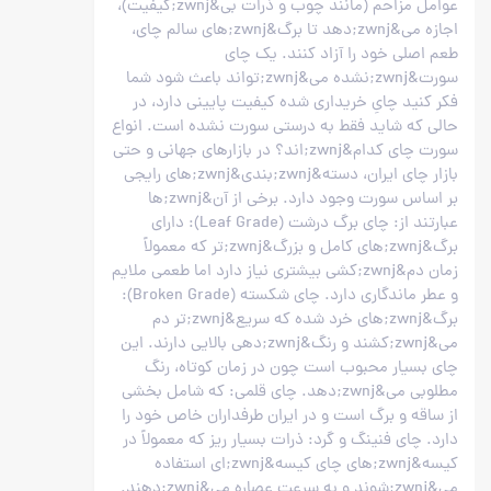
عوامل مزاحم (مانند چوب و ذرات بی&zwnj;کیفیت)،
اجازه می&zwnj;دهد تا برگ&zwnj;های سالم چای،
طعم اصلی خود را آزاد کنند. یک چای
سورت&zwnj;نشده می&zwnj;تواند باعث شود شما
فکر کنید چایِ خریداری شده کیفیت پایینی دارد، در
حالی که شاید فقط به درستی سورت نشده است. انواع
سورت چای کدام&zwnj;اند؟ در بازارهای جهانی و حتی
بازار چای ایران، دسته&zwnj;بندی&zwnj;های رایجی
بر اساس سورت وجود دارد. برخی از آن&zwnj;ها
عبارتند از: چای برگ درشت (Leaf Grade): دارای
برگ&zwnj;های کامل و بزرگ&zwnj;تر که معمولاً
زمان دم&zwnj;کشی بیشتری نیاز دارد اما طعمی ملایم
و عطر ماندگاری دارد. چای شکسته (Broken Grade):
برگ&zwnj;های خرد شده که سریع&zwnj;تر دم
می&zwnj;کشند و رنگ&zwnj;دهی بالایی دارند. این
چای بسیار محبوب است چون در زمان کوتاه، رنگ
مطلوبی می&zwnj;دهد. چای قلمی: که شامل بخشی
از ساقه و برگ است و در ایران طرفداران خاص خود را
دارد. چای فنینگ و گرد: ذرات بسیار ریز که معمولاً در
کیسه&zwnj;های چای کیسه&zwnj;ای استفاده
می&zwnj;شوند و به سرعت عصاره می&zwnj;دهند.