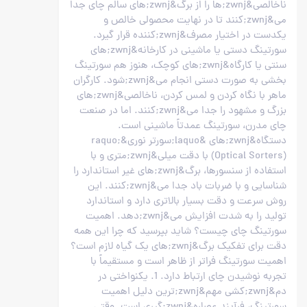
ناخالصی&zwnj;ها را از برگ&zwnj;های سالم چای جدا
می&zwnj;کنند تا در نهایت محصولی خالص و
یکدست در اختیار مصرف&zwnj;کننده قرار گیرد.
سورتینگ دستی یا ماشینی در کارخانه&zwnj;های
سنتی یا کارگاه&zwnj;های کوچک، هنوز هم سورتینگ
بخشی به صورت دستی انجام می&zwnj;شود. کارگران
ماهر با نگاه کردن و لمس کردن، ناخالصی&zwnj;های
بزرگ و مشهود را جدا می&zwnj;کنند. اما در صنعت
چای مدرن، سورتینگ عمدتاً ماشینی است.
دستگاه&zwnj;های &laquo;سورتر نوری&raquo;
(Optical Sorters) با دقت میلی&zwnj;متری و با
استفاده از سنسورها، برگ&zwnj;های غیر استاندارد را
شناسایی و با ضربات باد جدا می&zwnj;کنند. این
روش سرعت و دقت بسیار بالاتری دارد و استاندارد
تولید را به شدت افزایش می&zwnj;دهد. اهمیت
سورتینگ چای چیست؟ شاید بپرسید که چرا این همه
دقت برای تفکیک برگ&zwnj;های یک گیاه لازم است؟
اهمیت سورتینگ فراتر از ظاهر است و مستقیماً با
تجربه نوشیدن چای ارتباط دارد. 1. یکنواختی در
دم&zwnj;کشی مهم&zwnj;ترین دلیل اهمیت