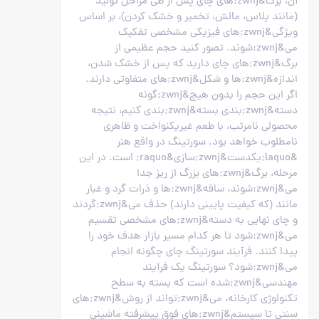
آن، برگ&zwnj;های چای پس از طی مراحل تولید
(مانند پلاس، مالش، تخمیر و خشک کردن)، بر اساس
ویژگی&zwnj;های فیزیکی مشخصی تفکیک
می&zwnj;شوند. تصور کنید حجم عظیمی از
برگ&zwnj;های چای دارید که پس از خشک شدن،
اندازه&zwnj;ها و شکل&zwnj;های متفاوتی دارند.
اگر این حجم را بدون هیچ&zwnj;گونه
دسته&zwnj;بندی بسته&zwnj;بندی کنیم، نتیجه
محصولی نامرتب، با طعم غیریکنواخت و ظاهری
نامطلوب خواهد بود. سورتینگ در واقع هنر
&laquo;یکدست&zwnj;سازی&raquo; است. در این
مرحله، برگ&zwnj;های بزرگ از ریز جدا
می&zwnj;شوند، ساقه&zwnj;ها و ذرات گرد و غبار
مانند (که کیفیت پایینی دارند) حذف می&zwnj;گردند
و چای نهایی به دسته&zwnj;های مشخصی تقسیم
می&zwnj;شود تا هر کدام مسیر بازار هدف خود را
پیدا کنند. فرآیند سورتینگ چای چگونه انجام
می&zwnj;شود؟ سورتینگ یک فرآیند
مهندسی&zwnj;شده است که بسته به سطح
تکنولوژی کارخانه، می&zwnj;تواند از روش&zwnj;های
سنتی تا سیستم&zwnj;های فوق پیشرفته ماشینی