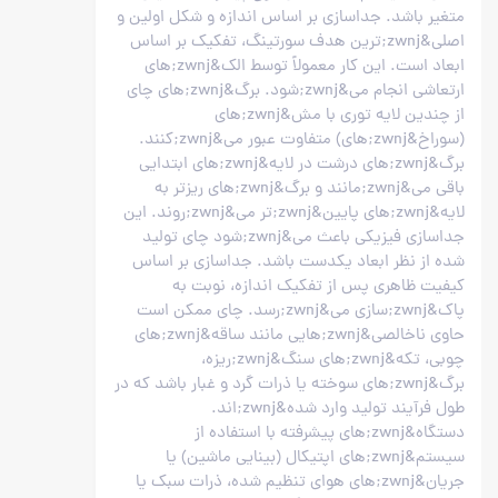
متغیر باشد. جداسازی بر اساس اندازه و شکل اولین و
اصلی&zwnj;ترین هدف سورتینگ، تفکیک بر اساس
ابعاد است. این کار معمولاً توسط الک&zwnj;های
ارتعاشی انجام می&zwnj;شود. برگ&zwnj;های چای
از چندین لایه توری با مش&zwnj;های
(سوراخ&zwnj;های) متفاوت عبور می&zwnj;کنند.
برگ&zwnj;های درشت در لایه&zwnj;های ابتدایی
باقی می&zwnj;مانند و برگ&zwnj;های ریزتر به
لایه&zwnj;های پایین&zwnj;تر می&zwnj;روند. این
جداسازی فیزیکی باعث می&zwnj;شود چای تولید
شده از نظر ابعاد یکدست باشد. جداسازی بر اساس
کیفیت ظاهری پس از تفکیک اندازه، نوبت به
پاک&zwnj;سازی می&zwnj;رسد. چای ممکن است
حاوی ناخالصی&zwnj;هایی مانند ساقه&zwnj;های
چوبی، تکه&zwnj;های سنگ&zwnj;ریزه،
برگ&zwnj;های سوخته یا ذرات گرد و غبار باشد که در
طول فرآیند تولید وارد شده&zwnj;اند.
دستگاه&zwnj;های پیشرفته با استفاده از
سیستم&zwnj;های اپتیکال (بینایی ماشین) یا
جریان&zwnj;های هوای تنظیم شده، ذرات سبک یا