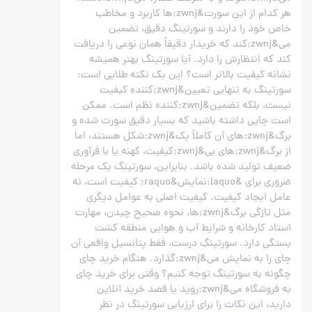
هر کدام از این سورت&zwnj;ها کاربرد و مخاطب
خاص خود را دارند و سورتینگ دقیق، تضمین
می&zwnj;کند که خریدار دقیقاً همان نوعی را دریافت
کند که انتظارش را دارد. آیا سورتینگ بهتر همیشه
نشانه کیفیت بالاتر است؟ این یک نکته طلایی است:
سورتینگ به تنهایی تعیین&zwnj;کننده کیفیت
نیست، بلکه تضمین&zwnj;کننده نظم است. ممکن
است چایی داشته باشید که بسیار دقیق سورت شده و
برگ&zwnj;های آن کاملاً یک&zwnj;شکل هستند، اما
از برگ&zwnj;های بی&zwnj;کیفیت، کهنه یا با فرآوری
ضعیف تولید شده باشد. بنابراین، سورتینگ یک مرحله
ضروری برای &laquo;نمایش&raquo; کیفیت است، نه
عامل ایجاد کیفیت. کیفیت اصلی به عوامل دیگری
مثل تازگی برگ&zwnj;ها، نحوه صحیح چیدن، مهارت
استاد کارخانه و شرایط آب و هوایی منطقه کشت
بستگی دارد. سورتینگِ درست، فقط پتانسیل واقعی آن
چای را به نمایش می&zwnj;گذارد. هنگام خرید چای
چگونه به سورتینگ توجه کنیم؟ وقتی برای خرید چای
به فروشگاه می&zwnj;روید یا قصد خرید آنلاین
دارید، این نکات را برای ارزیابی سورتینگ در نظر