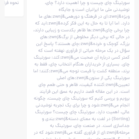
سورتینگ چای چیست و چرا اهمیت دارد؟ چای،
نحوه فراور
نوشیدنی ملی ما ایرانیان است و جایگاه
ویژه&zwnj;ای در فرهنگ و دورهمی&zwnj;های ما
دارد. اما آیا تا به حال به این فکر کرده&zwnj;اید که
چرا برخی چای&zwnj;ها ظاهر یکدست و زیبایی دارند،
در حالی که برخی دیگر مخلوطی از برگ&zwnj;های
بزرگ، کوچک و خرده&zwnj;چای هستند؟ پاسخ این
سؤال در یک مرحله حیاتی از فرآوری نهفته است که
کمتر کسی درباره آن صحبت می&zwnj;کند: سورتینگ
چای. بسیاری از خریداران هنگام انتخاب چای، فقط به
برند، منطقه کشت یا قیمت توجه می&zwnj;کنند؛ اما
سورتینگ یکی از ستون&zwnj;های اصلی
تعیین&zwnj;کننده کیفیت، ظاهر و حتی طعم چای
است. در این مقاله قصد داریم به عمق این فرآیند
برویم و بررسی کنیم که سورتینگ چای چیست، چگونه
انجام می&zwnj;شود و چرا برای یک تجربه نوشیدنی
عالی، اهمیت دارد. سورتینگ چای چیست؟ سورتینگ
(Sorting) در لغت به معنای دسته&zwnj;بندی و
جداسازی است. در صنعت چای، سورتینگ به
مرحله&zwnj;ای از فرآوری گفته می&zwnj;شود که در