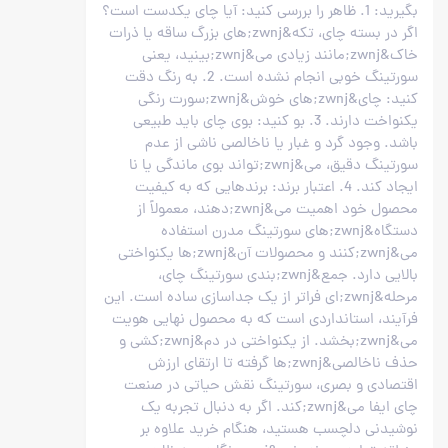
بگیرید: 1. ظاهر را بررسی کنید: آیا چای یکدست است؟
اگر در بسته چای، تکه&zwnj;های بزرگ ساقه یا ذرات
خاک&zwnj;مانند زیادی می&zwnj;بینید، یعنی
سورتینگ خوبی انجام نشده است. 2. به رنگ دقت
کنید: چای&zwnj;های خوش&zwnj;سورت رنگی
یکنواخت دارند. 3. بو کنید: بوی چای باید طبیعی
باشد. وجود گرد و غبار یا ناخالصی ناشی از عدم
سورتینگ دقیق، می&zwnj;تواند بوی ماندگی یا نا
ایجاد کند. 4. اعتبار برند: برندهایی که به کیفیت
محصول خود اهمیت می&zwnj;دهند، معمولاً از
دستگاه&zwnj;های سورتینگ مدرن استفاده
می&zwnj;کنند و محصولات آن&zwnj;ها یکنواختی
بالایی دارد. جمع&zwnj;بندی سورتینگ چای،
مرحله&zwnj;ای فراتر از یک جداسازی ساده است. این
فرآیند، استانداردی است که به محصول نهایی هویت
می&zwnj;بخشد. از یکنواختی در دم&zwnj;کشی و
حذف ناخالصی&zwnj;ها گرفته تا ارتقای ارزش
اقتصادی و بصری، سورتینگ نقش حیاتی در صنعت
چای ایفا می&zwnj;کند. اگر به دنبال تجربه یک
نوشیدنی دلچسب هستید، هنگام خرید علاوه بر