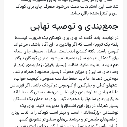
• دادن چای در زمان بیماری کودک بدون مشورت پزشک
شناخت این اشتباهات باعث می‌شود مصرف چای برای کودک
امن و کنترل‌شده باقی بماند.
جمع‌بندی و توصیه نهایی
در نهایت، باید گفت که چای برای کودکان یک ضرورت نیست؛
بلکه یک تجربه است که اگر والدین به آن آگاه باشند، می‌تواند
کم‌ضرر باشد. نکته کلیدی اینجاست: تعادل. مصرف چای سیاه
برای کودکان زیر دو سال توصیه نمی‌شود و برای کودکان بزرگتر
هم باید با رعایت دقیقِ غلظت (بسیار رقیق)، زمان‌بندی (دور از
وعده‌های غذایی) و میزان مصرف (بسیار محدود) همراه باشد.
مهم‌ترین دغدغه ما باید حفظ سلامت عمومی، کیفیت خواب،
اشتهای کافی و جلوگیری از کم‌خونی در کودک باشد. اگر فرزندتان
علاقه زیادی به نوشیدن چای نشان می‌دهد، سعی کنید با ارائه
جایگزین‌های سالم‌تر یا محدود کردن چای به همان یک استکان
بسیار کمرنگ در روز، این اشتیاق را مدیریت کنید. چای یک
نوشیدنی «بزرگسالانه» است و بهتر است کودک را به لذت بردن
از طعم‌های طبیعی‌تر و نوشیدنی‌های مغذی‌تر تشویق کنیم.
اگر احساس کردید مصرف حتی مقدار کمی چای باعث تغییر در