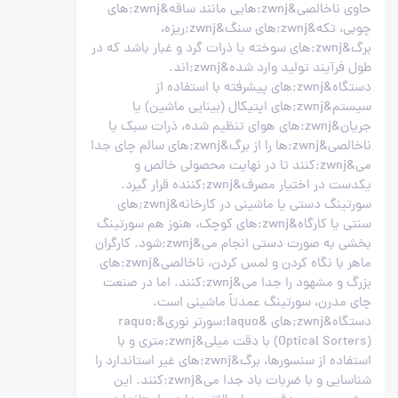
حاوی ناخالصی&zwnj;هایی مانند ساقه&zwnj;های
چوبی، تکه&zwnj;های سنگ&zwnj;ریزه،
برگ&zwnj;های سوخته یا ذرات گرد و غبار باشد که در
طول فرآیند تولید وارد شده&zwnj;اند.
دستگاه&zwnj;های پیشرفته با استفاده از
سیستم&zwnj;های اپتیکال (بینایی ماشین) یا
جریان&zwnj;های هوای تنظیم شده، ذرات سبک یا
ناخالصی&zwnj;ها را از برگ&zwnj;های سالم چای جدا
می&zwnj;کنند تا در نهایت محصولی خالص و
یکدست در اختیار مصرف&zwnj;کننده قرار گیرد.
سورتینگ دستی یا ماشینی در کارخانه&zwnj;های
سنتی یا کارگاه&zwnj;های کوچک، هنوز هم سورتینگ
بخشی به صورت دستی انجام می&zwnj;شود. کارگران
ماهر با نگاه کردن و لمس کردن، ناخالصی&zwnj;های
بزرگ و مشهود را جدا می&zwnj;کنند. اما در صنعت
چای مدرن، سورتینگ عمدتاً ماشینی است.
دستگاه&zwnj;های &laquo;سورتر نوری&raquo;
(Optical Sorters) با دقت میلی&zwnj;متری و با
استفاده از سنسورها، برگ&zwnj;های غیر استاندارد را
شناسایی و با ضربات باد جدا می&zwnj;کنند. این