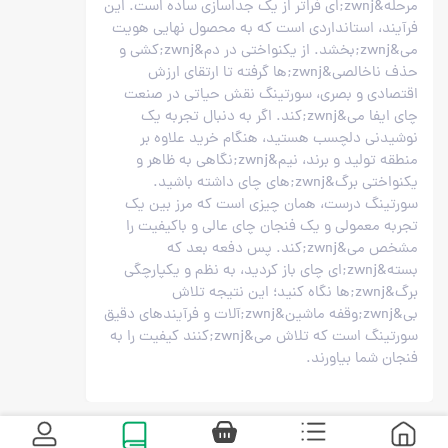
مرحله&zwnj;ای فراتر از یک جداسازی ساده است. این
فرآیند، استانداردی است که به محصول نهایی هویت
می&zwnj;بخشد. از یکنواختی در دم&zwnj;کشی و
حذف ناخالصی&zwnj;ها گرفته تا ارتقای ارزش
اقتصادی و بصری، سورتینگ نقش حیاتی در صنعت
چای ایفا می&zwnj;کند. اگر به دنبال تجربه یک
نوشیدنی دلچسب هستید، هنگام خرید علاوه بر
منطقه تولید و برند، نیم&zwnj;نگاهی به ظاهر و
یکنواختی برگ&zwnj;های چای داشته باشید.
سورتینگ درست، همان چیزی است که مرز بین یک
تجربه معمولی و یک فنجان چای عالی و باکیفیت را
مشخص می&zwnj;کند. پس دفعه بعد که
بسته&zwnj;ای چای باز کردید، به نظم و یکپارچگی
برگ&zwnj;ها نگاه کنید؛ این نتیجه تلاش
بی&zwnj;وقفه ماشین&zwnj;آلات و فرآیندهای دقیق
سورتینگ است که تلاش می&zwnj;کنند کیفیت را به
فنجان شما بیاورند.