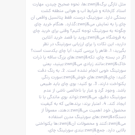
مثل تازگی برگ&zwnj;ها، نحوه صحیح چیدن، مهارت
استاد کارخانه و شرایط آب و هوایی منطقه کشت
بستگی دارد. سورتینگِ درست، فقط پتانسیل واقعی آن
چای را به نمایش می&zwnj;گذارد. هنگام خرید چای
چگونه به سورتینگ توجه کنیم؟ وقتی برای خرید چای
به فروشگاه می&zwnj;روید یا قصد خرید آنلاین
دارید، این نکات را برای ارزیابی سورتینگ در نظر
بگیرید: 1. ظاهر را بررسی کنید: آیا چای یکدست است؟
اگر در بسته چای، تکه&zwnj;های بزرگ ساقه یا ذرات
خاک&zwnj;مانند زیادی می&zwnj;بینید، یعنی
سورتینگ خوبی انجام نشده است. 2. به رنگ دقت
کنید: چای&zwnj;های خوش&zwnj;سورت رنگی
یکنواخت دارند. 3. بو کنید: بوی چای باید طبیعی
باشد. وجود گرد و غبار یا ناخالصی ناشی از عدم
سورتینگ دقیق، می&zwnj;تواند بوی ماندگی یا نا
ایجاد کند. 4. اعتبار برند: برندهایی که به کیفیت
محصول خود اهمیت می&zwnj;دهند، معمولاً از
دستگاه&zwnj;های سورتینگ مدرن استفاده
می&zwnj;کنند و محصولات آن&zwnj;ها یکنواختی
بالایی دارد. جمع&zwnj;بندی سورتینگ چای،