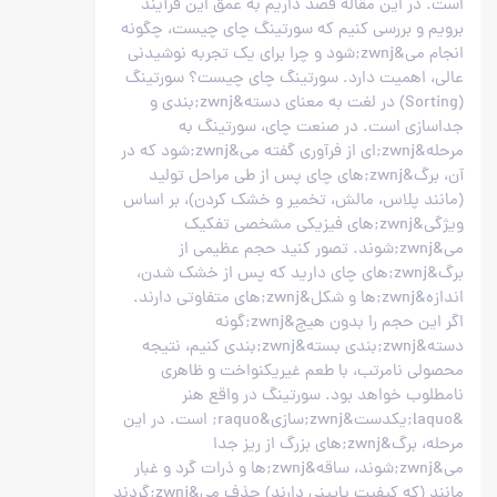
است. در این مقاله قصد داریم به عمق این فرآیند
برویم و بررسی کنیم که سورتینگ چای چیست، چگونه
انجام می&zwnj;شود و چرا برای یک تجربه نوشیدنی
عالی، اهمیت دارد. سورتینگ چای چیست؟ سورتینگ
(Sorting) در لغت به معنای دسته&zwnj;بندی و
جداسازی است. در صنعت چای، سورتینگ به
مرحله&zwnj;ای از فرآوری گفته می&zwnj;شود که در
آن، برگ&zwnj;های چای پس از طی مراحل تولید
(مانند پلاس، مالش، تخمیر و خشک کردن)، بر اساس
ویژگی&zwnj;های فیزیکی مشخصی تفکیک
می&zwnj;شوند. تصور کنید حجم عظیمی از
برگ&zwnj;های چای دارید که پس از خشک شدن،
اندازه&zwnj;ها و شکل&zwnj;های متفاوتی دارند.
اگر این حجم را بدون هیچ&zwnj;گونه
دسته&zwnj;بندی بسته&zwnj;بندی کنیم، نتیجه
محصولی نامرتب، با طعم غیریکنواخت و ظاهری
نامطلوب خواهد بود. سورتینگ در واقع هنر
&laquo;یکدست&zwnj;سازی&raquo; است. در این
مرحله، برگ&zwnj;های بزرگ از ریز جدا
می&zwnj;شوند، ساقه&zwnj;ها و ذرات گرد و غبار
مانند (که کیفیت پایینی دارند) حذف می&zwnj;گردند