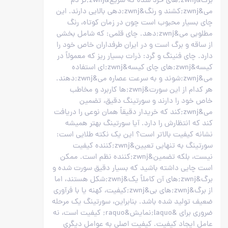
برگ&zwnj;های خرد شده که سریع&zwnj;تر دم
می&zwnj;کشند و رنگ&zwnj;دهی بالایی دارند. این
چای بسیار محبوب است چون در زمان کوتاه، رنگ
مطلوبی می&zwnj;دهد. چای قلمی: که شامل بخشی
از ساقه و برگ است و در ایران طرفداران خاص خود را
دارد. چای فنینگ و گرد: ذرات بسیار ریز که معمولاً در
کیسه&zwnj;های چای کیسه&zwnj;ای استفاده
می&zwnj;شوند و به سرعت عصاره می&zwnj;دهند.
هر کدام از این سورت&zwnj;ها کاربرد و مخاطب
خاص خود را دارند و سورتینگ دقیق، تضمین
می&zwnj;کند که خریدار دقیقاً همان نوعی را دریافت
کند که انتظارش را دارد. آیا سورتینگ بهتر همیشه
نشانه کیفیت بالاتر است؟ این یک نکته طلایی است:
سورتینگ به تنهایی تعیین&zwnj;کننده کیفیت
نیست، بلکه تضمین&zwnj;کننده نظم است. ممکن
است چایی داشته باشید که بسیار دقیق سورت شده و
برگ&zwnj;های آن کاملاً یک&zwnj;شکل هستند، اما
از برگ&zwnj;های بی&zwnj;کیفیت، کهنه یا با فرآوری
ضعیف تولید شده باشد. بنابراین، سورتینگ یک مرحله
ضروری برای &laquo;نمایش&raquo; کیفیت است، نه
عامل ایجاد کیفیت. کیفیت اصلی به عوامل دیگری