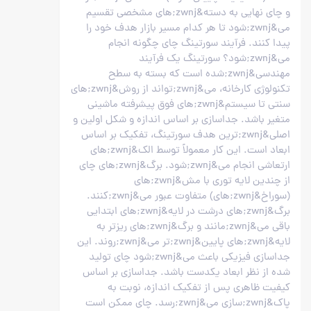
و چای نهایی به دسته&zwnj;های مشخصی تقسیم
می&zwnj;شود تا هر کدام مسیر بازار هدف خود را
پیدا کنند. فرآیند سورتینگ چای چگونه انجام
می&zwnj;شود؟ سورتینگ یک فرآیند
مهندسی&zwnj;شده است که بسته به سطح
تکنولوژی کارخانه، می&zwnj;تواند از روش&zwnj;های
سنتی تا سیستم&zwnj;های فوق پیشرفته ماشینی
متغیر باشد. جداسازی بر اساس اندازه و شکل اولین و
اصلی&zwnj;ترین هدف سورتینگ، تفکیک بر اساس
ابعاد است. این کار معمولاً توسط الک&zwnj;های
ارتعاشی انجام می&zwnj;شود. برگ&zwnj;های چای
از چندین لایه توری با مش&zwnj;های
(سوراخ&zwnj;های) متفاوت عبور می&zwnj;کنند.
برگ&zwnj;های درشت در لایه&zwnj;های ابتدایی
باقی می&zwnj;مانند و برگ&zwnj;های ریزتر به
لایه&zwnj;های پایین&zwnj;تر می&zwnj;روند. این
جداسازی فیزیکی باعث می&zwnj;شود چای تولید
شده از نظر ابعاد یکدست باشد. جداسازی بر اساس
کیفیت ظاهری پس از تفکیک اندازه، نوبت به
پاک&zwnj;سازی می&zwnj;رسد. چای ممکن است