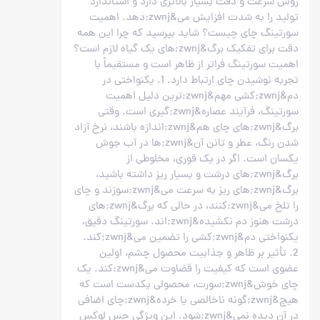
روش سرعت و دقت بسیار بالاتری دارد و استاندارد
تولید را به شدت افزایش می&zwnj;دهد. اهمیت
سورتینگ چای چیست؟ شاید بپرسید که چرا این همه
دقت برای تفکیک برگ&zwnj;های یک گیاه لازم است؟
اهمیت سورتینگ فراتر از ظاهر است و مستقیماً با
تجربه نوشیدن چای ارتباط دارد. 1. یکنواختی در
دم&zwnj;کشی مهم&zwnj;ترین دلیل اهمیت
سورتینگ، فرآیند عصاره&zwnj;گیری است. وقتی
برگ&zwnj;های چای هم&zwnj;اندازه باشند، نرخ آزاد
شدن رنگ، عطر و تانن آن&zwnj;ها در آب جوش
یکسان است. اگر در یک قوری، مخلوطی از
برگ&zwnj;های درشت و بسیار ریز داشته باشید،
برگ&zwnj;های ریز به سرعت می&zwnj;سوزند و چای
را تلخ می&zwnj;کنند، در حالی که برگ&zwnj;های
درشت هنوز دم نکشیده&zwnj;اند. سورتینگ دقیق،
یکنواختی دم&zwnj;کشی را تضمین می&zwnj;کند.
2. تأثیر بر ظاهر و جذابیت محصول چشم، اولین
عضوی است که کیفیت را قضاوت می&zwnj;کند. یک
چای خوش&zwnj;سورت، محصولی یکدست است که
هیچ&zwnj;گونه ناخالصی یا خرده&zwnj;چای اضافی
در آن دیده نمی&zwnj;شود. این ویژگی حس لوکس