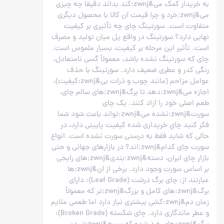
به خریدار کمک می&zwnj;کند بداند دقیقاً چه چیزی
می&zwnj;خرد و چرا قیمت آن کالا با محصول دیگری
متفاوت است. سورتینگ چای چه تأثیری بر کیفیت
نهایی دارد؟ سورتینگ در واقع پل میان تولید و مصرف
است. تأثیر این مرحله بر کیفیت، بسیار ملموس است.
چای که سورتینگ نشده باشد، معمولاً گسی نامتعادل،
رنگی کدر و عطری ضعیف دارد. سورتینگ با حذف
عوامل مزاحم (مانند چوب و ذرات بی&zwnj;کیفیت)،
اجازه می&zwnj;دهد تا برگ&zwnj;های سالم چای،
طعم اصلی خود را آزاد کنند. یک چای
سورت&zwnj;نشده می&zwnj;تواند باعث شود شما
فکر کنید چایِ خریداری شده کیفیت پایینی دارد، در
حالی که شاید فقط به درستی سورت نشده است. انواع
سورت چای کدام&zwnj;اند؟ در بازارهای جهانی و حتی
بازار چای ایران، دسته&zwnj;بندی&zwnj;های رایجی
بر اساس سورت وجود دارد. برخی از آن&zwnj;ها
عبارتند از: چای برگ درشت (Leaf Grade): دارای
برگ&zwnj;های کامل و بزرگ&zwnj;تر که معمولاً
زمان دم&zwnj;کشی بیشتری نیاز دارد اما طعمی ملایم
و عطر ماندگاری دارد. چای شکسته (Broken Grade):