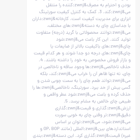
بودن و احترام به مصرف&zwnj;کننده را منتقل
می&zwnj;کند. 3. کمک به کنترل کیفیت سورتینگ
ابزاری برای مدیریت کیفیت است. کارخانه&zwnj;داران
با جداسازی چای به دسته&zwnj;های مختلف،
می&zwnj;توانند محصولاتی با گرید (درجه) متفاوت
تولید کنند. این کار باعث می&zwnj;شود
چای&zwnj;های باکیفیت بالاتر از ضایعات یا
چای&zwnj;های درجه دو جدا شوند و هر کدام قیمت
و بازار فروش مخصوص به خود را داشته باشند. 4.
حذف ناخالصی&zwnj;ها وجود ساقه و ناخالصی در
چای، نه تنها ظاهر آن را خراب می&zwnj;کند، بلکه
می&zwnj;تواند طعم چای را به سمت چوبی شدن و
گسی بیش از حد ببرد. سورتینگ، ناخالصی&zwnj;ها را
حذف کرده و باعث می&zwnj;شود عطر واقعی و
طبیعی چای خالص به مشام برسد. 5.
ارزش&zwnj;گذاری و قیمت&zwnj;گذاری
دقیق&zwnj;تر وقتی چای به خوبی سورت
می&zwnj;شود، می&zwnj;توان بر اساس
استانداردهای بین&zwnj;المللی (مانند OP، BOP و
غیره) قیمت&zwnj;گذاری کرد. این دسته&zwnj;بندی