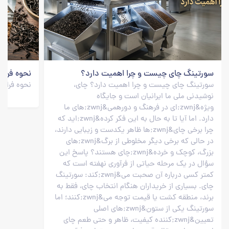
سورتینگ چای چیست و چرا اهمیت دارد؟
نحوه فراور
سورتینگ چای چیست و چرا اهمیت دارد؟ چای،
نحوه فراور
نوشیدنی ملی ما ایرانیان است و جایگاه
ویژه&zwnj;ای در فرهنگ و دورهمی&zwnj;های ما
دارد. اما آیا تا به حال به این فکر کرده&zwnj;اید که
چرا برخی چای&zwnj;ها ظاهر یکدست و زیبایی دارند،
در حالی که برخی دیگر مخلوطی از برگ&zwnj;های
بزرگ، کوچک و خرده&zwnj;چای هستند؟ پاسخ این
سؤال در یک مرحله حیاتی از فرآوری نهفته است که
کمتر کسی درباره آن صحبت می&zwnj;کند: سورتینگ
چای. بسیاری از خریداران هنگام انتخاب چای، فقط به
برند، منطقه کشت یا قیمت توجه می&zwnj;کنند؛ اما
سورتینگ یکی از ستون&zwnj;های اصلی
تعیین&zwnj;کننده کیفیت، ظاهر و حتی طعم چای