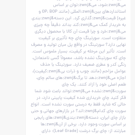
می&zwnj;شود، می&zwnj;توان بر اساس
استانداردهای بین&zwnj;المللی (مانند OP، BOP و
غیره) قیمت&zwnj;گذاری کرد. این دسته&zwnj;بندی
به خریدار کمک می&zwnj;کند بداند دقیقاً چه چیزی
می&zwnj;خرد و چرا قیمت آن کالا با محصول دیگری
متفاوت است. سورتینگ چای چه تأثیری بر کیفیت
نهایی دارد؟ سورتینگ در واقع پل میان تولید و مصرف
است. تأثیر این مرحله بر کیفیت، بسیار ملموس است.
چای که سورتینگ نشده باشد، معمولاً گسی نامتعادل،
رنگی کدر و عطری ضعیف دارد. سورتینگ با حذف
عوامل مزاحم (مانند چوب و ذرات بی&zwnj;کیفیت)،
اجازه می&zwnj;دهد تا برگ&zwnj;های سالم چای،
طعم اصلی خود را آزاد کنند. یک چای
سورت&zwnj;نشده می&zwnj;تواند باعث شود شما
فکر کنید چایِ خریداری شده کیفیت پایینی دارد، در
حالی که شاید فقط به درستی سورت نشده است. انواع
سورت چای کدام&zwnj;اند؟ در بازارهای جهانی و حتی
بازار چای ایران، دسته&zwnj;بندی&zwnj;های رایجی
بر اساس سورت وجود دارد. برخی از آن&zwnj;ها
عبارتند از: چای برگ درشت (Leaf Grade): دارای