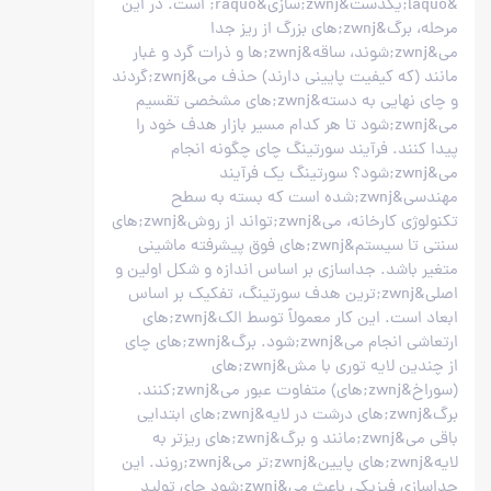
&laquo;یکدست&zwnj;سازی&raquo; است. در این
مرحله، برگ&zwnj;های بزرگ از ریز جدا
می&zwnj;شوند، ساقه&zwnj;ها و ذرات گرد و غبار
مانند (که کیفیت پایینی دارند) حذف می&zwnj;گردند
و چای نهایی به دسته&zwnj;های مشخصی تقسیم
می&zwnj;شود تا هر کدام مسیر بازار هدف خود را
پیدا کنند. فرآیند سورتینگ چای چگونه انجام
می&zwnj;شود؟ سورتینگ یک فرآیند
مهندسی&zwnj;شده است که بسته به سطح
تکنولوژی کارخانه، می&zwnj;تواند از روش&zwnj;های
سنتی تا سیستم&zwnj;های فوق پیشرفته ماشینی
متغیر باشد. جداسازی بر اساس اندازه و شکل اولین و
اصلی&zwnj;ترین هدف سورتینگ، تفکیک بر اساس
ابعاد است. این کار معمولاً توسط الک&zwnj;های
ارتعاشی انجام می&zwnj;شود. برگ&zwnj;های چای
از چندین لایه توری با مش&zwnj;های
(سوراخ&zwnj;های) متفاوت عبور می&zwnj;کنند.
برگ&zwnj;های درشت در لایه&zwnj;های ابتدایی
باقی می&zwnj;مانند و برگ&zwnj;های ریزتر به
لایه&zwnj;های پایین&zwnj;تر می&zwnj;روند. این
جداسازی فیزیکی باعث می&zwnj;شود چای تولید