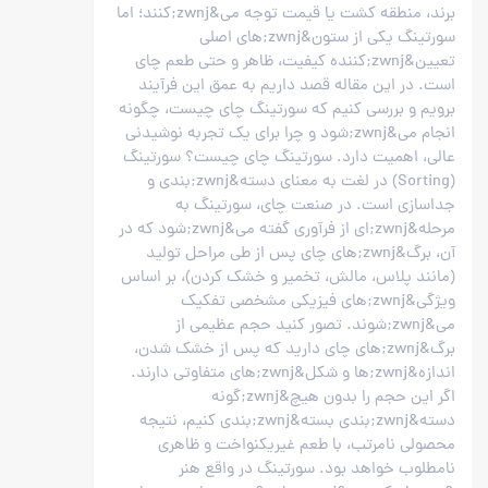
برند، منطقه کشت یا قیمت توجه می&zwnj;کنند؛ اما
سورتینگ یکی از ستون&zwnj;های اصلی
تعیین&zwnj;کننده کیفیت، ظاهر و حتی طعم چای
است. در این مقاله قصد داریم به عمق این فرآیند
برویم و بررسی کنیم که سورتینگ چای چیست، چگونه
انجام می&zwnj;شود و چرا برای یک تجربه نوشیدنی
عالی، اهمیت دارد. سورتینگ چای چیست؟ سورتینگ
(Sorting) در لغت به معنای دسته&zwnj;بندی و
جداسازی است. در صنعت چای، سورتینگ به
مرحله&zwnj;ای از فرآوری گفته می&zwnj;شود که در
آن، برگ&zwnj;های چای پس از طی مراحل تولید
(مانند پلاس، مالش، تخمیر و خشک کردن)، بر اساس
ویژگی&zwnj;های فیزیکی مشخصی تفکیک
می&zwnj;شوند. تصور کنید حجم عظیمی از
برگ&zwnj;های چای دارید که پس از خشک شدن،
اندازه&zwnj;ها و شکل&zwnj;های متفاوتی دارند.
اگر این حجم را بدون هیچ&zwnj;گونه
دسته&zwnj;بندی بسته&zwnj;بندی کنیم، نتیجه
محصولی نامرتب، با طعم غیریکنواخت و ظاهری
نامطلوب خواهد بود. سورتینگ در واقع هنر