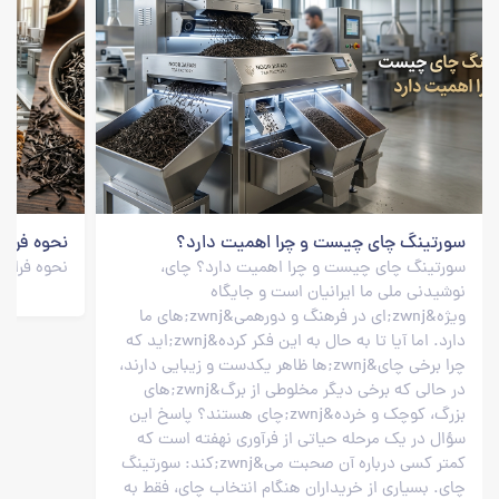
سورتینگ چای چیست و چرا اهمیت دارد؟
نحوه فراور
سورتینگ چای چیست و چرا اهمیت دارد؟ چای،
نحوه فراور
نوشیدنی ملی ما ایرانیان است و جایگاه
ویژه&zwnj;ای در فرهنگ و دورهمی&zwnj;های ما
دارد. اما آیا تا به حال به این فکر کرده&zwnj;اید که
چرا برخی چای&zwnj;ها ظاهر یکدست و زیبایی دارند،
در حالی که برخی دیگر مخلوطی از برگ&zwnj;های
بزرگ، کوچک و خرده&zwnj;چای هستند؟ پاسخ این
سؤال در یک مرحله حیاتی از فرآوری نهفته است که
کمتر کسی درباره آن صحبت می&zwnj;کند: سورتینگ
چای. بسیاری از خریداران هنگام انتخاب چای، فقط به