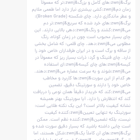
برگ&zwnj;های کامل و بزرگ&zwnj;تر که معمولاً
زمان دم&zwnj;کشی بیشتری نیاز دارد اما طعمی ملایم
و عطر ماندگاری دارد. چای شکسته (Broken Grade):
برگ&zwnj;های خرد شده که سریع&zwnj;تر دم
می&zwnj;کشند و رنگ&zwnj;دهی بالایی دارند. این
چای بسیار محبوب است چون در زمان کوتاه، رنگ
مطلوبی می&zwnj;دهد. چای قلمی: که شامل بخشی
از ساقه و برگ است و در ایران طرفداران خاص خود را
دارد. چای فنینگ و گرد: ذرات بسیار ریز که معمولاً در
کیسه&zwnj;های چای کیسه&zwnj;ای استفاده
می&zwnj;شوند و به سرعت عصاره می&zwnj;دهند.
هر کدام از این سورت&zwnj;ها کاربرد و مخاطب
خاص خود را دارند و سورتینگ دقیق، تضمین
می&zwnj;کند که خریدار دقیقاً همان نوعی را دریافت
کند که انتظارش را دارد. آیا سورتینگ بهتر همیشه
نشانه کیفیت بالاتر است؟ این یک نکته طلایی است:
سورتینگ به تنهایی تعیین&zwnj;کننده کیفیت
نیست، بلکه تضمین&zwnj;کننده نظم است. ممکن
است چایی داشته باشید که بسیار دقیق سورت شده و
برگ&zwnj;های آن کاملاً یک&zwnj;شکل هستند، اما