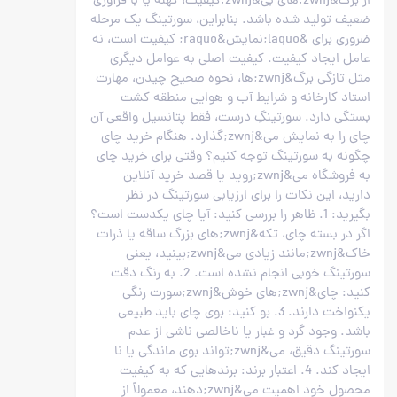
از برگ&zwnj;های بی&zwnj;کیفیت، کهنه یا با فرآوری
ضعیف تولید شده باشد. بنابراین، سورتینگ یک مرحله
ضروری برای &laquo;نمایش&raquo; کیفیت است، نه
عامل ایجاد کیفیت. کیفیت اصلی به عوامل دیگری
مثل تازگی برگ&zwnj;ها، نحوه صحیح چیدن، مهارت
استاد کارخانه و شرایط آب و هوایی منطقه کشت
بستگی دارد. سورتینگِ درست، فقط پتانسیل واقعی آن
چای را به نمایش می&zwnj;گذارد. هنگام خرید چای
چگونه به سورتینگ توجه کنیم؟ وقتی برای خرید چای
به فروشگاه می&zwnj;روید یا قصد خرید آنلاین
دارید، این نکات را برای ارزیابی سورتینگ در نظر
بگیرید: 1. ظاهر را بررسی کنید: آیا چای یکدست است؟
اگر در بسته چای، تکه&zwnj;های بزرگ ساقه یا ذرات
خاک&zwnj;مانند زیادی می&zwnj;بینید، یعنی
سورتینگ خوبی انجام نشده است. 2. به رنگ دقت
کنید: چای&zwnj;های خوش&zwnj;سورت رنگی
یکنواخت دارند. 3. بو کنید: بوی چای باید طبیعی
باشد. وجود گرد و غبار یا ناخالصی ناشی از عدم
سورتینگ دقیق، می&zwnj;تواند بوی ماندگی یا نا
ایجاد کند. 4. اعتبار برند: برندهایی که به کیفیت
محصول خود اهمیت می&zwnj;دهند، معمولاً از