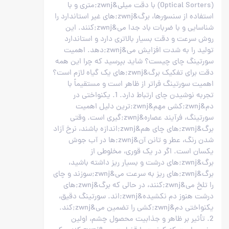
(Optical Sorters) با دقت میلی&zwnj;متری و با
استفاده از سنسورها، برگ&zwnj;های غیر استاندارد را
شناسایی و با ضربات باد جدا می&zwnj;کنند. این
روش سرعت و دقت بسیار بالاتری دارد و استاندارد
تولید را به شدت افزایش می&zwnj;دهد. اهمیت
سورتینگ چای چیست؟ شاید بپرسید که چرا این همه
دقت برای تفکیک برگ&zwnj;های یک گیاه لازم است؟
اهمیت سورتینگ فراتر از ظاهر است و مستقیماً با
تجربه نوشیدن چای ارتباط دارد. 1. یکنواختی در
دم&zwnj;کشی مهم&zwnj;ترین دلیل اهمیت
سورتینگ، فرآیند عصاره&zwnj;گیری است. وقتی
برگ&zwnj;های چای هم&zwnj;اندازه باشند، نرخ آزاد
شدن رنگ، عطر و تانن آن&zwnj;ها در آب جوش
یکسان است. اگر در یک قوری، مخلوطی از
برگ&zwnj;های درشت و بسیار ریز داشته باشید،
برگ&zwnj;های ریز به سرعت می&zwnj;سوزند و چای
را تلخ می&zwnj;کنند، در حالی که برگ&zwnj;های
درشت هنوز دم نکشیده&zwnj;اند. سورتینگ دقیق،
یکنواختی دم&zwnj;کشی را تضمین می&zwnj;کند.
2. تأثیر بر ظاهر و جذابیت محصول چشم، اولین