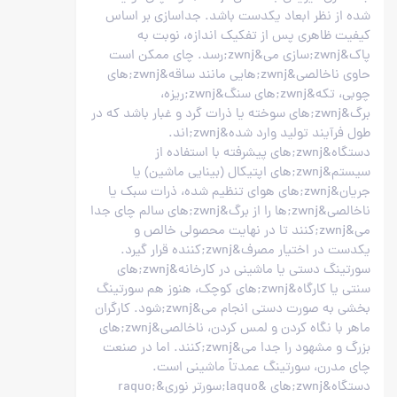
شده از نظر ابعاد یکدست باشد. جداسازی بر اساس
کیفیت ظاهری پس از تفکیک اندازه، نوبت به
پاک&zwnj;سازی می&zwnj;رسد. چای ممکن است
حاوی ناخالصی&zwnj;هایی مانند ساقه&zwnj;های
چوبی، تکه&zwnj;های سنگ&zwnj;ریزه،
برگ&zwnj;های سوخته یا ذرات گرد و غبار باشد که در
طول فرآیند تولید وارد شده&zwnj;اند.
دستگاه&zwnj;های پیشرفته با استفاده از
سیستم&zwnj;های اپتیکال (بینایی ماشین) یا
جریان&zwnj;های هوای تنظیم شده، ذرات سبک یا
ناخالصی&zwnj;ها را از برگ&zwnj;های سالم چای جدا
می&zwnj;کنند تا در نهایت محصولی خالص و
یکدست در اختیار مصرف&zwnj;کننده قرار گیرد.
سورتینگ دستی یا ماشینی در کارخانه&zwnj;های
سنتی یا کارگاه&zwnj;های کوچک، هنوز هم سورتینگ
بخشی به صورت دستی انجام می&zwnj;شود. کارگران
ماهر با نگاه کردن و لمس کردن، ناخالصی&zwnj;های
بزرگ و مشهود را جدا می&zwnj;کنند. اما در صنعت
چای مدرن، سورتینگ عمدتاً ماشینی است.
دستگاه&zwnj;های &laquo;سورتر نوری&raquo;