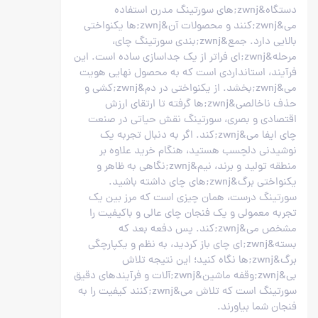
دستگاه&zwnj;های سورتینگ مدرن استفاده
می&zwnj;کنند و محصولات آن&zwnj;ها یکنواختی
بالایی دارد. جمع&zwnj;بندی سورتینگ چای،
مرحله&zwnj;ای فراتر از یک جداسازی ساده است. این
فرآیند، استانداردی است که به محصول نهایی هویت
می&zwnj;بخشد. از یکنواختی در دم&zwnj;کشی و
حذف ناخالصی&zwnj;ها گرفته تا ارتقای ارزش
اقتصادی و بصری، سورتینگ نقش حیاتی در صنعت
چای ایفا می&zwnj;کند. اگر به دنبال تجربه یک
نوشیدنی دلچسب هستید، هنگام خرید علاوه بر
منطقه تولید و برند، نیم&zwnj;نگاهی به ظاهر و
یکنواختی برگ&zwnj;های چای داشته باشید.
سورتینگ درست، همان چیزی است که مرز بین یک
تجربه معمولی و یک فنجان چای عالی و باکیفیت را
مشخص می&zwnj;کند. پس دفعه بعد که
بسته&zwnj;ای چای باز کردید، به نظم و یکپارچگی
برگ&zwnj;ها نگاه کنید؛ این نتیجه تلاش
بی&zwnj;وقفه ماشین&zwnj;آلات و فرآیندهای دقیق
سورتینگ است که تلاش می&zwnj;کنند کیفیت را به
فنجان شما بیاورند.