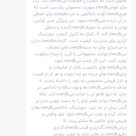
عضوی است که کیفیت را قضاوت می&zwnj;کند. یک
چای خوش&zwnj;سورت، محصولی یکدست است که
هیچ&zwnj;گونه ناخالصی یا خرده&zwnj;چای اضافی
در آن دیده نمی&zwnj;شود. این ویژگی حس لوکس
بودن و احترام به مصرف&zwnj;کننده را منتقل
می&zwnj;کند. 3. کمک به کنترل کیفیت سورتینگ
ابزاری برای مدیریت کیفیت است. کارخانه&zwnj;داران
با جداسازی چای به دسته&zwnj;های مختلف،
می&zwnj;توانند محصولاتی با گرید (درجه) متفاوت
تولید کنند. این کار باعث می&zwnj;شود
چای&zwnj;های باکیفیت بالاتر از ضایعات یا
چای&zwnj;های درجه دو جدا شوند و هر کدام قیمت
و بازار فروش مخصوص به خود را داشته باشند. 4.
حذف ناخالصی&zwnj;ها وجود ساقه و ناخالصی در
چای، نه تنها ظاهر آن را خراب می&zwnj;کند، بلکه
می&zwnj;تواند طعم چای را به سمت چوبی شدن و
گسی بیش از حد ببرد. سورتینگ، ناخالصی&zwnj;ها را
حذف کرده و باعث می&zwnj;شود عطر واقعی و
طبیعی چای خالص به مشام برسد. 5.
ارزش&zwnj;گذاری و قیمت&zwnj;گذاری
دقیق&zwnj;تر وقتی چای به خوبی سورت